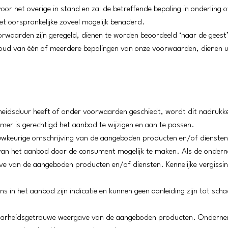
r het overige in stand en zal de betreffende bepaling in onderling 
et oorspronkelijke zoveel mogelijk benaderd.
voorwaarden zijn geregeld, dienen te worden beoordeeld ‘naar de gee
nhoud van één of meerdere bepalingen van onze voorwaarden, dienen u
gheidsduur heeft of onder voorwaarden geschiedt, wordt dit nadrukke
emer is gerechtigd het aanbod te wijzigen en aan te passen.
uwkeurige omschrijving van de aangeboden producten en/of diensten.
 van het aanbod door de consument mogelijk te maken. Als de onder
e van de aangeboden producten en/of diensten. Kennelijke vergissing
ens in het aanbod zijn indicatie en kunnen geen aanleiding zijn tot sc
 waarheidsgetrouwe weergave van de aangeboden producten. Onderne