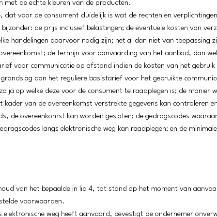
 met de echte kleuren van de producten.
 dat voor de consument duidelijk is wat de rechten en verplichtingen
 bijzonder: de prijs inclusief belastingen; de eventuele kosten van ve
e handelingen daarvoor nodig zijn; het al dan niet van toepassing zi
de overeenkomst; de termijn voor aanvaarding van het aanbod, dan w
tarief voor communicatie op afstand indien de kosten van het gebrui
rondslag dan het reguliere basistarief voor het gebruikte communi
o ja op welke deze voor de consument te raadplegen is; de manier 
 kader van de overeenkomst verstrekte gegevens kan controleren en 
nds, de overeenkomst kan worden gesloten; de gedragscodes waaraa
edragscodes langs elektronische weg kan raadplegen; en de minimal
oud van het bepaalde in lid 4, tot stand op het moment van aanva
estelde voorwaarden.
 elektronische weg heeft aanvaard, bevestigt de ondernemer onverwi