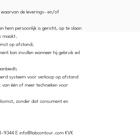
 waarvan de leverings- en/of
 hem persoonlijk is gericht, op te slaan
jk maakt.
omst op afstand;
ent kan invullen wanneer hij gebruik wil
aanbiedt;
eerd systeem voor verkoop op afstand
t van één of meer technieken voor
enkomst, zonder dat consument en
01-9344 E
info@labcontour.com
KVK