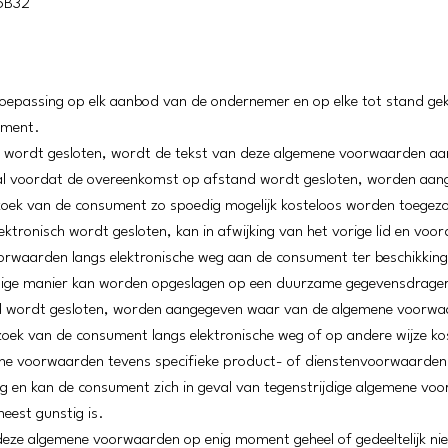
6B32
toepassing op elk aanbod van de ondernemer en op elke tot stand 
ument.
 wordt gesloten, wordt de tekst van deze algemene voorwaarden aa
 is, zal voordat de overeenkomst op afstand wordt gesloten, worden 
verzoek van de consument zo spoedig mogelijk kosteloos worden toegez
ektronisch wordt gesloten, kan in afwijking van het vorige lid en v
orwaarden langs elektronische weg aan de consument ter beschikking
e manier kan worden opgeslagen op een duurzame gegevensdrager. Indi
d wordt gesloten, worden aangegeven waar van de algemene voorwaa
oek van de consument langs elektronische weg of op andere wijze ko
ne voorwaarden tevens specifieke product- of dienstenvoorwaarden v
g en kan de consument zich in geval van tegenstrijdige algemene v
meest gunstig is.
deze algemene voorwaarden op enig moment geheel of gedeeltelijk nieti