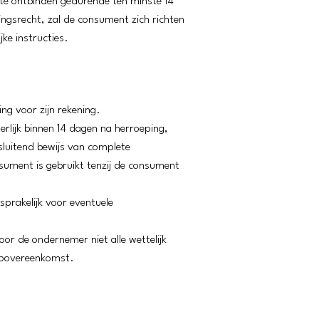
 te ontbinden gedurende ten minste 14
gsrecht, zal de consument zich richten
jke instructies.
ng voor zijn rekening.
rlijk binnen 14 dagen na herroeping,
sluitend bewijs van complete
sument is gebruikt tenzij de consument
prakelijk voor eventuele
r de ondernemer niet alle wettelijk
oopovereenkomst.