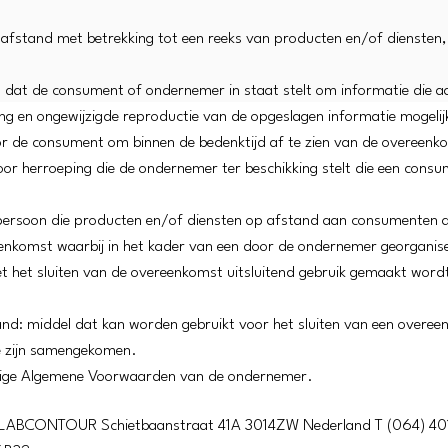
afstand met betrekking tot een reeks van producten en/of diensten,
dat de consument of ondernemer in staat stelt om informatie die aan
ng en ongewijzigde reproductie van de opgeslagen informatie mogeli
or de consument om binnen de bedenktijd af te zien van de overeenk
or herroeping die de ondernemer ter beschikking stelt die een consum
spersoon die producten en/of diensten op afstand aan consumenten 
nkomst waarbij in het kader van een door de ondernemer georganis
t het sluiten van de overeenkomst uitsluitend gebruik gemaakt word
and: middel dat kan worden gebruikt voor het sluiten van een overe
te zijn samengekomen.
vige Algemene Voorwaarden van de ondernemer.
er LABCONTOUR Schietbaanstraat 41A 3014ZW Nederland T (064) 4