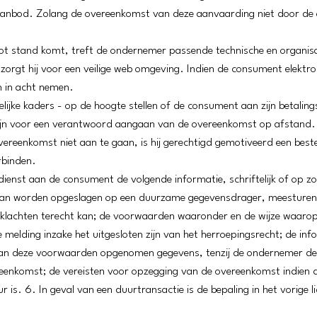
anbod. Zolang de overeenkomst van deze aanvaarding niet door de 
tot stand komt, treft de ondernemer passende technische en organisa
zorgt hij voor een veilige web omgeving. Indien de consument elektr
n in acht nemen.
lijke kaders - op de hoogte stellen of de consument aan zijn betaling
g zijn voor een verantwoord aangaan van de overeenkomst op afstand
reenkomst niet aan te gaan, is hij gerechtigd gemotiveerd een beste
rbinden.
dienst aan de consument de volgende informatie, schriftelijk of op z
kan worden opgeslagen op een duurzame gegevensdrager, meesturen:
lachten terecht kan; de voorwaarden waaronder en de wijze waarop
e melding inzake het uitgesloten zijn van het herroepingsrecht; de in
 3 van deze voorwaarden opgenomen gegevens, tenzij de ondernemer d
reenkomst; de vereisten voor opzegging van de overeenkomst indien
is. 6. In geval van een duurtransactie is de bepaling in het vorige l