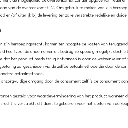
onsument de mogelijkheid de overeenkomst zonder opgave van redenen
aan van de overeenkomst. 2. Om gebruik te maken van zijn herroepin
en/of uiterlijk bij de levering ter zake verstrekte redelijke en duideli
g
n zijn herroepingsrecht, komen ten hoogste de kosten van terugzendi
d heeft, zal de ondernemer dit bedrag zo spoedig mogelijk, doch uite
de dat het product reeds terug ontvangen is door de webwinkelier of 
betaling zal geschieden via de zelfde betaalmethode die door de con
n andere betaalmethode.
r onzorgvuldige omgang door de consument zelf is de consument aans
worden gesteld voor waardevermindering van het product wanneer doo
gsrecht is verstrekt, dit dient te gebeuren voor het sluiten van de k