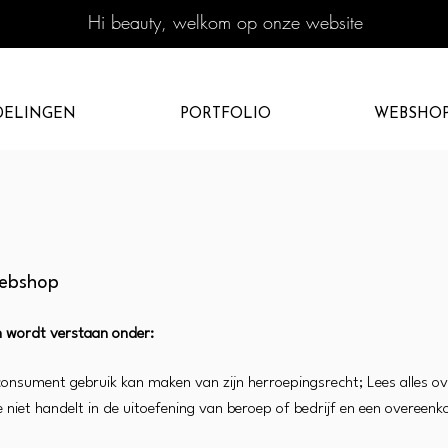
Hi beauty, welkom op onze website
DELINGEN
PORTFOLIO
WEBSHO
webshop
en wordt verstaan onder:
consument gebruik kan maken van zijn herroepingsrecht; Lees alles ov
e niet handelt in de uitoefening van beroep of bedrijf en een overe