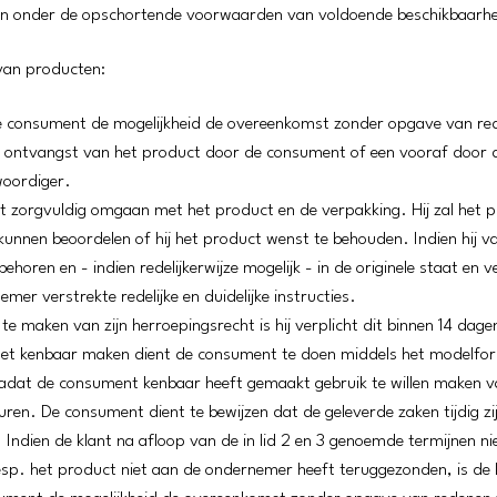
n onder de opschortende voorwaarden van voldoende beschikbaarhe
 van producten:
de consument de mogelijkheid de overeenkomst zonder opgave van re
a ontvangst van het product door de consument of een vooraf door
oordiger.
t zorgvuldig omgaan met het product en de verpakking. Hij zal het p
kunnen beoordelen of hij het product wenst te behouden. Indien hij v
ebehoren en - indien redelijkerwijze mogelijk - in de originele staat e
er verstrekte redelijke en duidelijke instructies.
 maken van zijn herroepingsrecht is hij verplicht dit binnen 14 dag
t kenbaar maken dient de consument te doen middels het modelform
dat de consument kenbaar heeft gemaakt gebruik te willen maken van
uren. De consument dient te bewijzen dat de geleverde zaken tijdig zi
 Indien de klant na afloop van de in lid 2 en 3 genoemde termijnen n
esp. het product niet aan de ondernemer heeft teruggezonden, is de ko