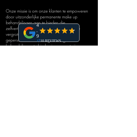
Onze missie is om onze klanten te empoweren
door uitzonderlijke permanente make up
behandelingen aan te bieden die
zelfvertrouwen, creativiteit en zelfexpressie
vergroten. Wij zetten ons in om
gepersonaliseerde, hoogwaardige
behandelingen te bieden in een gastvrije en
ontspannende omgeving.
Klantenservice
veel gestelde vragen
algemene voorwaarden
privacy beleid
annuleringsbeleid
behandelingen
direct een afspraak boeken
portfolio
prijslijst